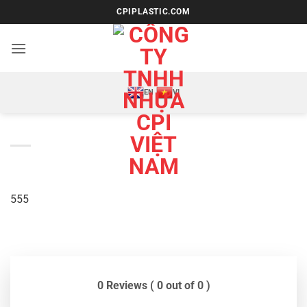
Bỏ
CPIPLASTIC.COM
qua
nội
dung
EN
VI
555
0 Reviews ( 0 out of 0 )