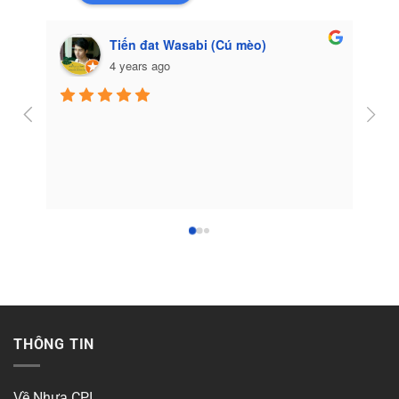
Tiến đat Wasabi (Cú mèo)
4 years ago
Côn
THÔNG TIN
Về Nhựa CPI