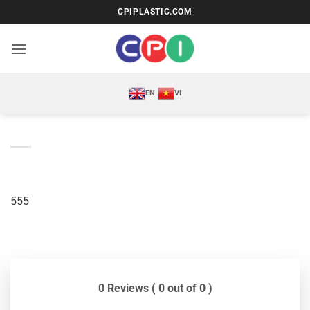
Bỏ
CPIPLASTIC.COM
qua
nội
dung
EN
VI
555
0 Reviews ( 0 out of 0 )