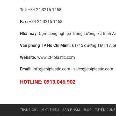
Tel:
+84-24-3215-1458
Fax:
+84-24-3215-1458
Nhà máy:
Cụm công nghiệp Trung Lương, xã Bình An,
Văn phòng TP Hồ Chí Minh:
61/45 đường TMT17, phư
Website:
www.CPIplastic.com
Email:
info@cpiplastic.com - sales@cpiplastic.com
HOTLINE: 0913.046.902
TRANG CHỦ
GIỚI THIỆU
SẢN PHẨM
BLOG
TUYỂN DỤNG