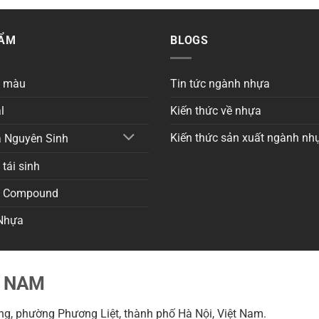
HẨM
BLOGS
a màu
Tin tức ngành nhựa
l
Kiến thức về nhựa
Kiến thức sản xuất ngành nh
 Nguyên Sinh
tái sinh
a Compound
Nhựa
T NAM
g, phường Phương Liệt, thành phố Hà Nội, Việt Nam.