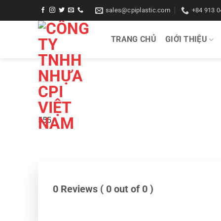
Bỏ
sales@cpiplastic.com
+84 913 0
qua
nội
TRANG CHỦ
GIỚI THIỆU
dung
555
0 Reviews ( 0 out of 0 )