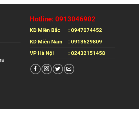
Hotline: 0913046902
KD Miền Bắc
: 0947074452
KD Miên Nam
: 0913629809
VP Hà Nội
: 02432151458
ựa