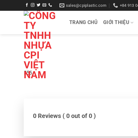
Bỏ
sales@cpiplastic.com
+84 913 0
qua
nội
TRANG CHỦ
GIỚI THIỆU
dung
555
0 Reviews ( 0 out of 0 )