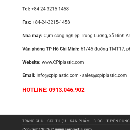
Tel:
+84-24-3215-1458
Fax:
+84-24-3215-1458
Nhà máy:
Cụm công nghiệp Trung Lương, xã Bình An,
Văn phòng TP Hồ Chí Minh:
61/45 đường TMT17, phư
Website:
www.CPIplastic.com
Email:
info@cpiplastic.com - sales@cpiplastic.com
HOTLINE: 0913.046.902
TRANG CHỦ
GIỚI THIỆU
SẢN PHẨM
BLOG
TUYỂN DỤNG
Copyright 2026 ©
www.cpiplastic.com