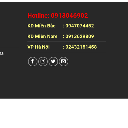
Hotline: 0913046902
KD Miền Bắc
: 0947074452
KD Miên Nam
: 0913629809
VP Hà Nội
: 02432151458
ựa