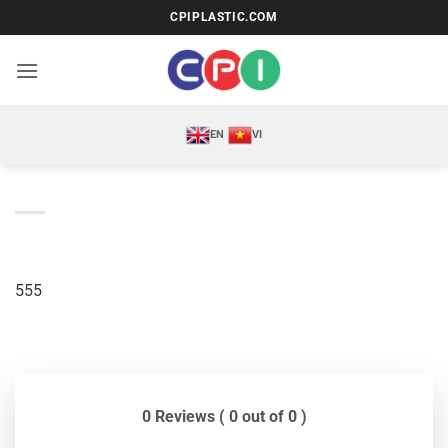
Bỏ
CPIPLASTIC.COM
qua
nội
dung
EN
VI
555
0 Reviews ( 0 out of 0 )