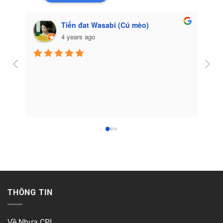
Tiến đat Wasabi (Cú mèo)
4 years ago
Côn
THÔNG TIN
Về Nhựa CPI