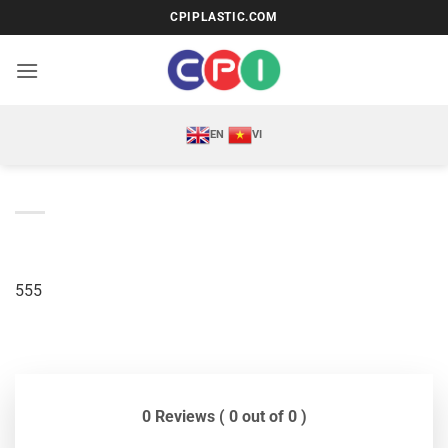
Bỏ
CPIPLASTIC.COM
qua
nội
dung
EN
VI
555
0 Reviews ( 0 out of 0 )