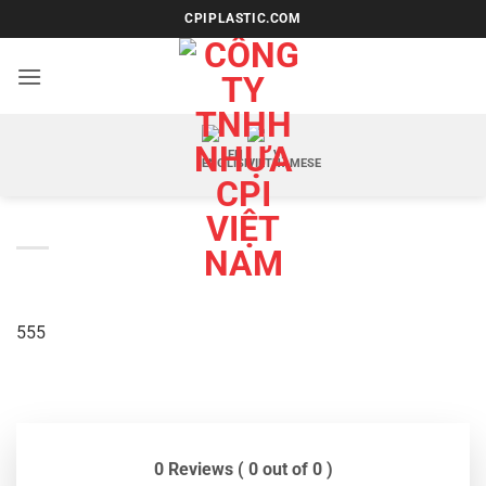
Bỏ
CPIPLASTIC.COM
qua
nội
dung
EN
VI
555
0 Reviews ( 0 out of 0 )