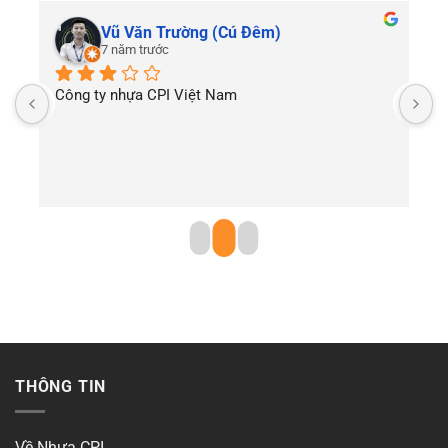
Vũ Văn Trường (Cú Đêm)
7 năm trước
Công ty nhựa CPI Việt Nam
T
THÔNG TIN
Về Nhựa CPI