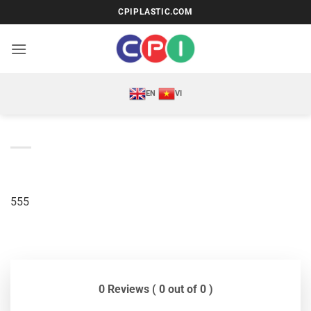
Bỏ
CPIPLASTIC.COM
qua
nội
dung
EN
VI
555
0 Reviews ( 0 out of 0 )