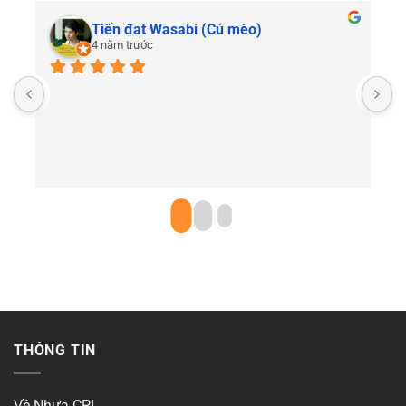
Tiến đat Wasabi (Cú mèo)
4 năm trước
C
THÔNG TIN
Về Nhựa CPI