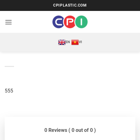
Bỏ
CPIPLASTIC.COM
qua
nội
dung
EN
VI
555
0 Reviews ( 0 out of 0 )