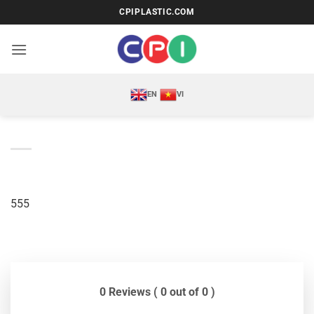
Bỏ
CPIPLASTIC.COM
qua
nội
dung
EN
VI
555
0 Reviews ( 0 out of 0 )