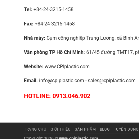
Tel:
+84-24-3215-1458
Fax:
+84-24-3215-1458
Nhà máy:
Cụm công nghiệp Trung Lương, xã Bình An,
Văn phòng TP Hồ Chí Minh:
61/45 đường TMT17, phư
Website:
www.CPIplastic.com
Email:
info@cpiplastic.com - sales@cpiplastic.com
HOTLINE: 0913.046.902
TRANG CHỦ
GIỚI THIỆU
SẢN PHẨM
BLOG
TUYỂN DỤNG
Copyright 2026 ©
www.cpiplastic.com