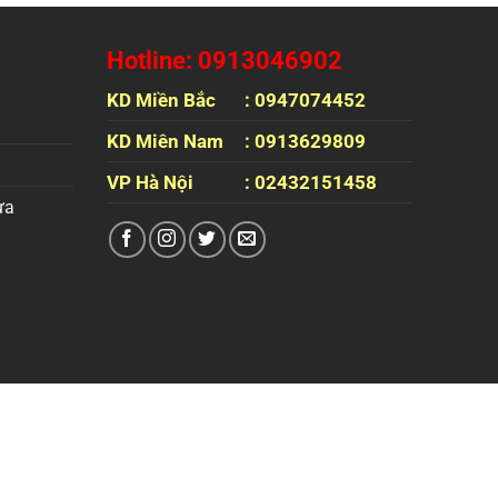
Hotline: 0913046902
KD Miền Bắc
: 0947074452
KD Miên Nam
: 0913629809
VP Hà Nội
: 02432151458
ựa