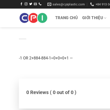
Bỏ
sales@cpiplastic.com
+84 913 0
qua
nội
TRANG CHỦ
GIỚI THIỆU
dung
-1 OR 2+884-884-1=0+0+0+1 —
0 Reviews ( 0 out of 0 )