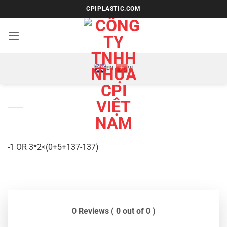
Bỏ
CPIPLASTIC.COM
qua
nội
dung
EN
VI
-1 OR 3*2<(0+5+137-137)
0 Reviews ( 0 out of 0 )