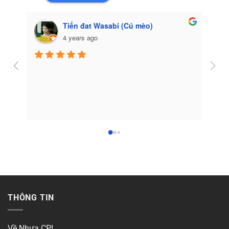
Tiến đat Wasabi (Cú mèo)
4 years ago
Côn
THÔNG TIN
Về Nhựa CPI