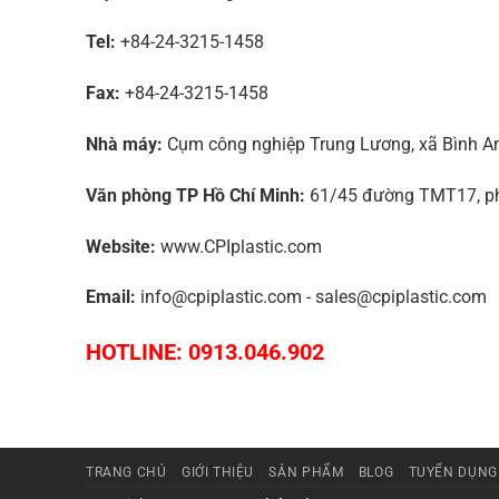
Tel:
+84-24-3215-1458
Fax:
+84-24-3215-1458
Nhà máy:
Cụm công nghiệp Trung Lương, xã Bình An,
Văn phòng TP Hồ Chí Minh:
61/45 đường TMT17, phư
Website:
www.CPIplastic.com
Email:
info@cpiplastic.com - sales@cpiplastic.com
HOTLINE: 0913.046.902
TRANG CHỦ
GIỚI THIỆU
SẢN PHẨM
BLOG
TUYỂN DỤNG