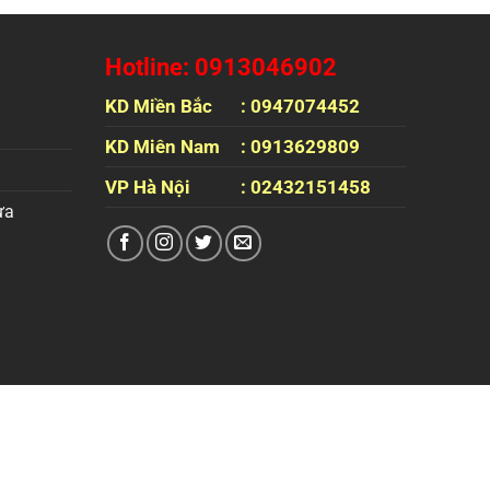
Hotline: 0913046902
KD Miền Bắc
: 0947074452
KD Miên Nam
: 0913629809
VP Hà Nội
: 02432151458
ựa