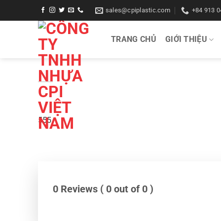
Bỏ
sales@cpiplastic.com
+84 913 0
qua
nội
TRANG CHỦ
GIỚI THIỆU
dung
555
0 Reviews ( 0 out of 0 )