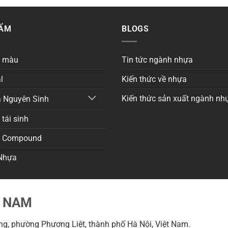
HẨM
BLOGS
a màu
Tin tức ngành nhựa
l
Kiến thức về nhựa
Kiến thức sản xuất ngành nh
 Nguyên Sinh
tái sinh
a Compound
Nhựa
T NAM
g, phường Phương Liệt, thành phố Hà Nội, Việt Nam.