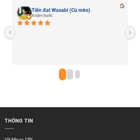
Tiến đat Wasabi (Cú mèo)
4 năm trước
C
THÔNG TIN
Về Nhựa CPI