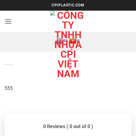
Bỏ
CPIPLASTIC.COM
qua
nội
dung
EN
VI
555
0 Reviews ( 0 out of 0 )