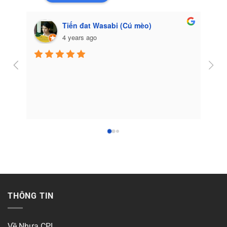
Tiến đat Wasabi (Cú mèo)
4 years ago
Côn
THÔNG TIN
Về Nhựa CPI