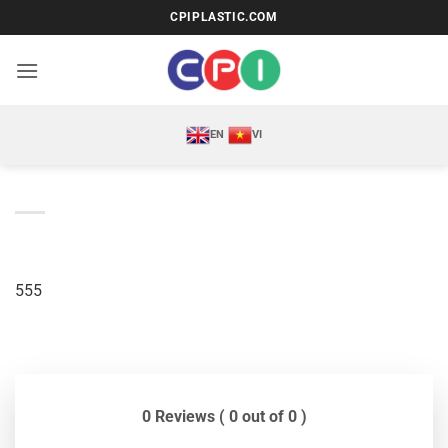
Bỏ
CPIPLASTIC.COM
qua
nội
dung
EN
VI
555
0 Reviews ( 0 out of 0 )