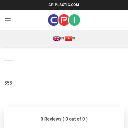
Bỏ
CPIPLASTIC.COM
qua
nội
dung
EN
VI
555
0 Reviews ( 0 out of 0 )