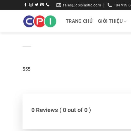
Bỏ
sales@cpiplastic.com
+84 913 0
qua
nội
TRANG CHỦ
GIỚI THIỆU
dung
555
0 Reviews ( 0 out of 0 )