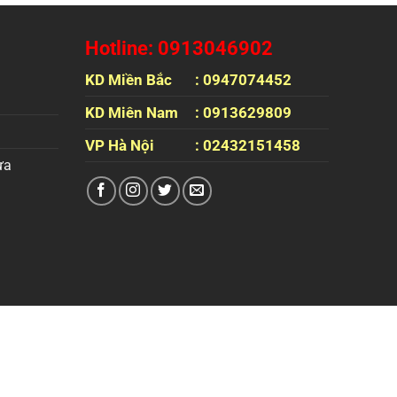
Hotline: 0913046902
KD Miền Bắc
: 0947074452
KD Miên Nam
: 0913629809
VP Hà Nội
: 02432151458
ựa