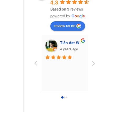
4.3
Based on 3 reviews
powered by
G
o
o
g
l
e
review us on
Tiến đat Wasabi (Cú mèo)
Vũ Văn Trư
4 years ago
7 yea
Công ty nhựa 
Nam