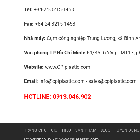
Tel:
+84-24-3215-1458
Fax:
+84-24-3215-1458
Nhà máy:
Cụm công nghiệp Trung Lương, xã Bình An,
Văn phòng TP Hồ Chí Minh:
61/45 đường TMT17, phư
Website:
www.CPIplastic.com
Email:
info@cpiplastic.com - sales@cpiplastic.com
HOTLINE: 0913.046.902
TRANG CHỦ
GIỚI THIỆU
SẢN PHẨM
BLOG
TUYỂN DỤNG
Copyright 2026 ©
www.cpiplastic.com