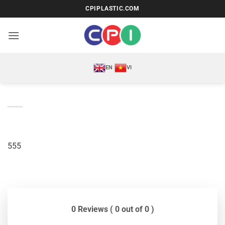
Bỏ
CPIPLASTIC.COM
qua
nội
dung
EN
VI
555
0 Reviews ( 0 out of 0 )