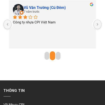
Vũ Văn Trường (Cú Đêm)
7 năm trước
Công ty nhựa CPI Việt Nam
T
THÔNG TIN
Về Nhựa CPI