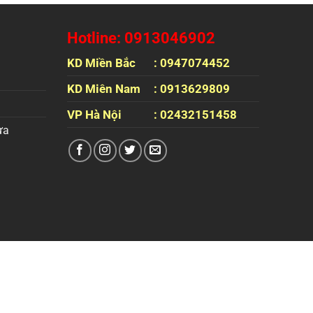
Hotline: 0913046902
KD Miền Bắc
: 0947074452
KD Miên Nam
: 0913629809
VP Hà Nội
: 02432151458
ựa