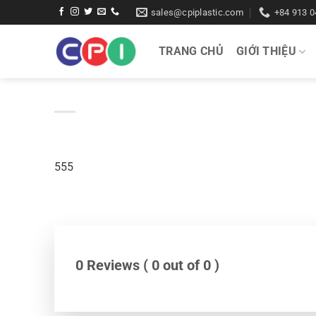
Bỏ
sales@cpiplastic.com
+84 913 0
qua
nội
TRANG CHỦ
GIỚI THIỆU
dung
555
0 Reviews ( 0 out of 0 )