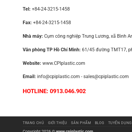
Tel:
+84-24-3215-1458
Fax:
+84-24-3215-1458
Nhà máy:
Cụm công nghiệp Trung Lương, xã Bình An,
Văn phòng TP Hồ Chí Minh:
61/45 đường TMT17, phư
Website:
www.CPIplastic.com
Email:
info@cpiplastic.com - sales@cpiplastic.com
HOTLINE: 0913.046.902
TRANG CHỦ
GIỚI THIỆU
SẢN PHẨM
BLOG
TUYỂN DỤNG
Copyright 2026 ©
www.cpiplastic.com