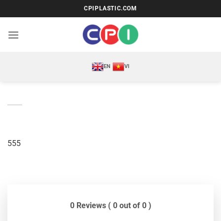
Bỏ
CPIPLASTIC.COM
qua
nội
dung
EN
VI
555
0 Reviews ( 0 out of 0 )