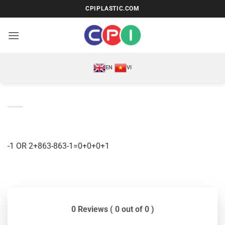
Bỏ
CPIPLASTIC.COM
qua
nội
dung
EN
VI
-1 OR 2+863-863-1=0+0+0+1
0 Reviews ( 0 out of 0 )