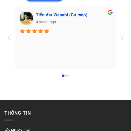
Tiến đat Wasabi (Cú mèo)
4 years ago
Côn
THÔNG TIN
Về Nhựa CPI