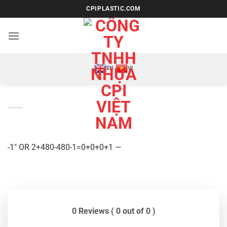
Bỏ
CPIPLASTIC.COM
qua
nội
dung
EN
VI
-1″ OR 2+480-480-1=0+0+0+1 —
0 Reviews ( 0 out of 0 )