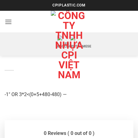
Bỏ
CPIPLASTIC.COM
qua
nội
dung
EN
VI
-1″ OR 3*2<(0+5+480-480) —
0 Reviews ( 0 out of 0 )