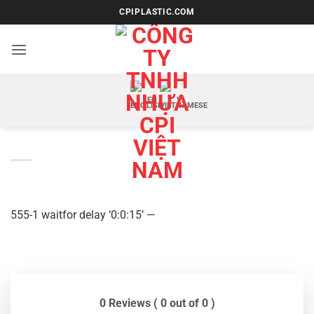
Bỏ
CPIPLASTIC.COM
qua
nội
dung
EN
VI
555-1 waitfor delay ‘0:0:15’ —
0 Reviews ( 0 out of 0 )