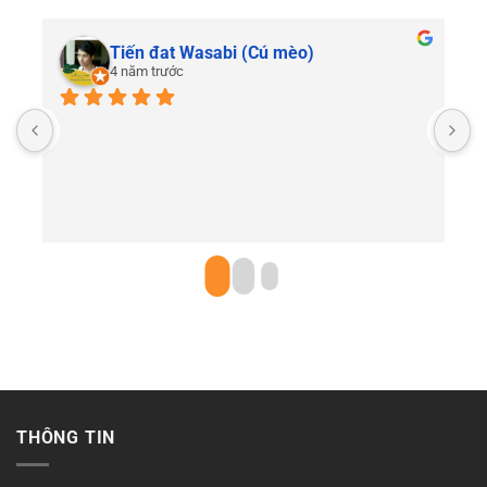
Tiến đat Wasabi (Cú mèo)
4 năm trước
C
THÔNG TIN