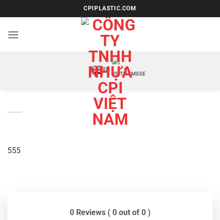
Bỏ
CPIPLASTIC.COM
qua
nội
dung
EN
VI
555
0 Reviews ( 0 out of 0 )