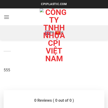
Bỏ
CPIPLASTIC.COM
qua
nội
dung
EN
VI
555
0 Reviews ( 0 out of 0 )