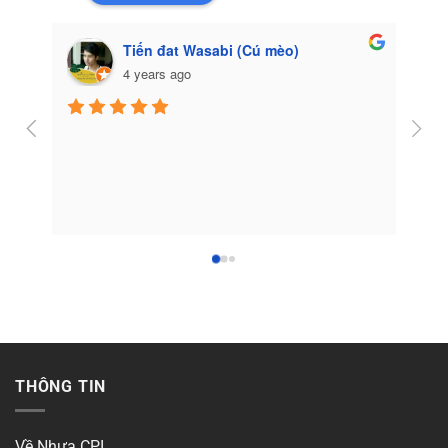
Tiến đat Wasabi (Cú mèo)
4 years ago
Côn
THÔNG TIN
Về Nhựa CPI