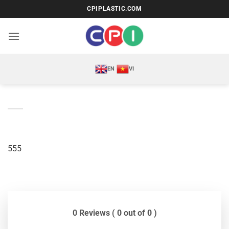
Bỏ
CPIPLASTIC.COM
qua
nội
dung
EN
VI
555
0 Reviews ( 0 out of 0 )