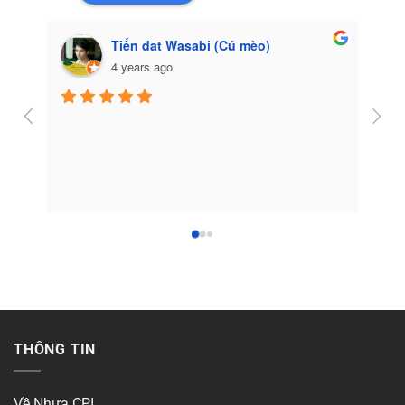
Tiến đat Wasabi (Cú mèo)
4 years ago
Côn
THÔNG TIN
Về Nhựa CPI