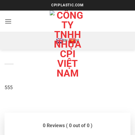
Bỏ
CPIPLASTIC.COM
qua
nội
dung
EN
VI
555
0 Reviews ( 0 out of 0 )