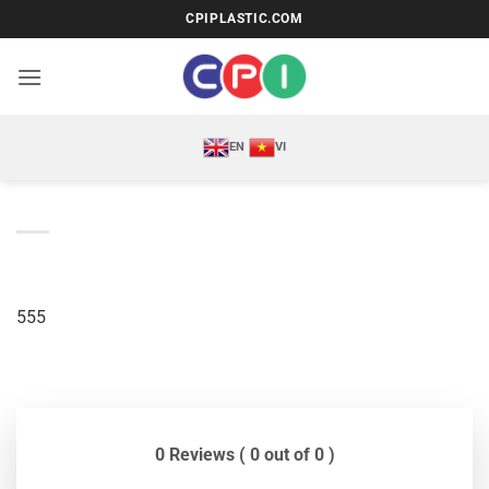
Bỏ
CPIPLASTIC.COM
qua
nội
dung
EN
VI
555
0 Reviews ( 0 out of 0 )