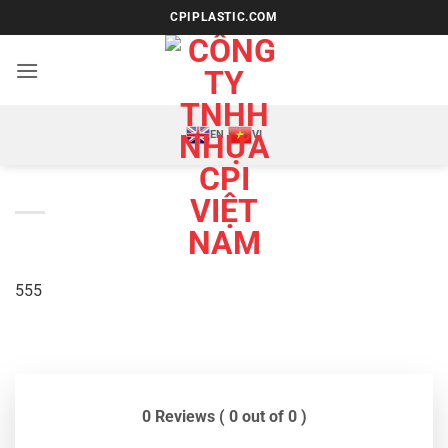
Bỏ
CPIPLASTIC.COM
qua
nội
dung
EN
VI
555
0 Reviews ( 0 out of 0 )