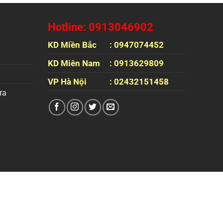
Hotline: 0913046902
KD Miền Bắc
: 0947074452
KD Miên Nam
: 0913629809
VP Hà Nội
: 02432151458
ựa