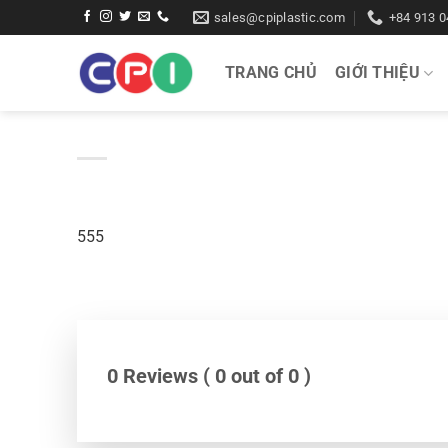
Bỏ
sales@cpiplastic.com
+84 913 0
qua
nội
TRANG CHỦ
GIỚI THIỆU
dung
555
0 Reviews ( 0 out of 0 )