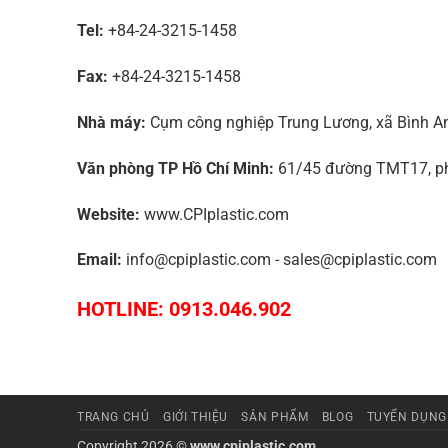
Tel:
+84-24-3215-1458
Fax:
+84-24-3215-1458
Nhà máy:
Cụm công nghiệp Trung Lương, xã Bình An,
Văn phòng TP Hồ Chí Minh:
61/45 đường TMT17, phư
Website:
www.CPIplastic.com
Email:
info@cpiplastic.com - sales@cpiplastic.com
HOTLINE: 0913.046.902
TRANG CHỦ
GIỚI THIỆU
SẢN PHẨM
BLOG
TUYỂN DỤNG
Copyright 2026 ©
www.cpiplastic.com