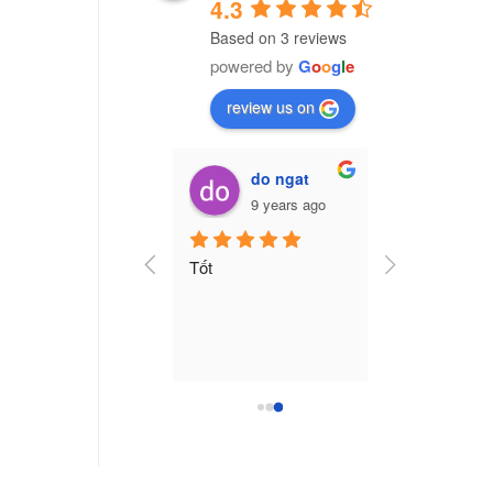
4.3
Based on 3 reviews
powered by
G
o
o
g
l
e
review us on
Vũ Văn Trường (Cú Đêm)
do ngat
7 years ago
9 years ago
ng ty nhựa CPI Việt 
Tốt
am