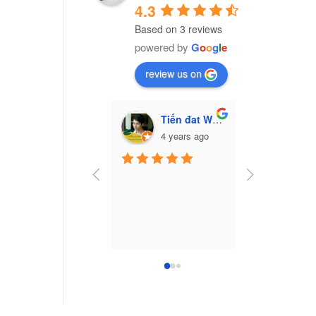
4.3
Based on 3 reviews
powered by
G
o
o
g
l
e
review us on
Tiến đat Wasabi (Cú mèo)
Vũ Văn Trư
4 years ago
7 yea
Công ty nhựa 
Nam