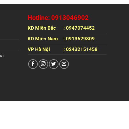
Hotline: 0913046902
KD Miền Bắc
: 0947074452
KD Miên Nam
: 0913629809
VP Hà Nội
: 02432151458
ựa