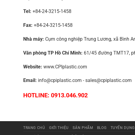
Tel:
+84-24-3215-1458
Fax:
+84-24-3215-1458
Nhà máy:
Cụm công nghiệp Trung Lương, xã Bình An,
Văn phòng TP Hồ Chí Minh:
61/45 đường TMT17, phư
Website:
www.CPIplastic.com
Email:
info@cpiplastic.com - sales@cpiplastic.com
HOTLINE: 0913.046.902
TRANG CHỦ
GIỚI THIỆU
SẢN PHẨM
BLOG
TUYỂN DỤNG