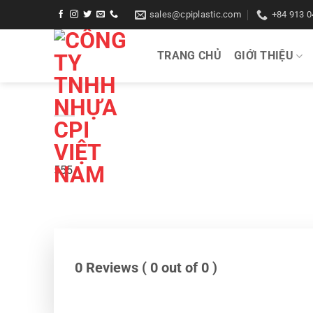
Bỏ
sales@cpiplastic.com
+84 913 0
qua
nội
TRANG CHỦ
GIỚI THIỆU
dung
555
0 Reviews ( 0 out of 0 )