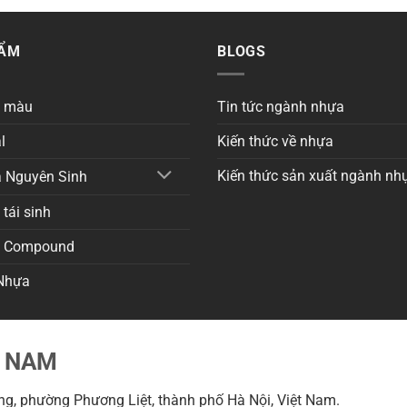
HẨM
BLOGS
a màu
Tin tức ngành nhựa
l
Kiến thức về nhựa
Kiến thức sản xuất ngành nh
 Nguyên Sinh
tái sinh
a Compound
Nhựa
T NAM
g, phường Phương Liệt, thành phố Hà Nội, Việt Nam.