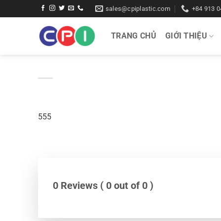
Bỏ
sales@cpiplastic.com
+84 913 0
qua
nội
TRANG CHỦ
GIỚI THIỆU
dung
555
0 Reviews ( 0 out of 0 )