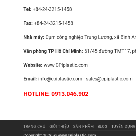
Tel:
+84-24-3215-1458
Fax:
+84-24-3215-1458
Nhà máy:
Cụm công nghiệp Trung Lương, xã Bình An,
Văn phòng TP Hồ Chí Minh:
61/45 đường TMT17, phư
Website:
www.CPIplastic.com
Email:
info@cpiplastic.com - sales@cpiplastic.com
HOTLINE: 0913.046.902
TRANG CHỦ
GIỚI THIỆU
SẢN PHẨM
BLOG
TUYỂN DỤNG
Copyright 2026 ©
www.cpiplastic.com