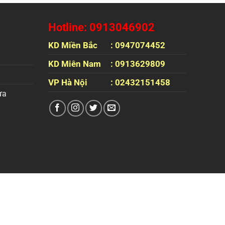
Hotline: 0913046902
KD Miền Bắc
: 0947074452
KD Miên Nam
: 0913629809
VP Hà Nội
: 02432151458
ựa