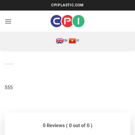
Bỏ
CPIPLASTIC.COM
qua
nội
dung
EN
VI
555
0 Reviews ( 0 out of 0 )