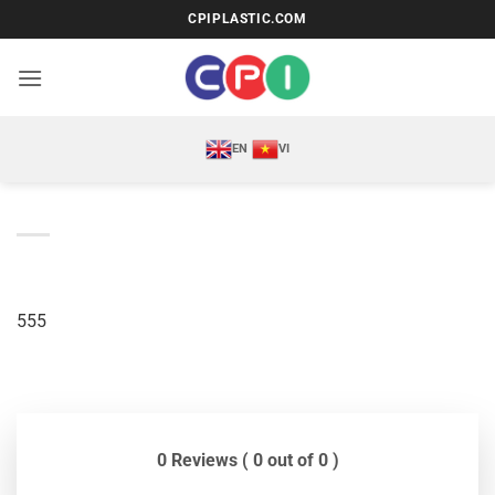
Bỏ
CPIPLASTIC.COM
qua
nội
dung
EN
VI
555
0 Reviews ( 0 out of 0 )