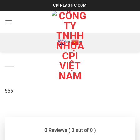
Bỏ
CPIPLASTIC.COM
qua
nội
dung
EN
VI
555
0 Reviews ( 0 out of 0 )