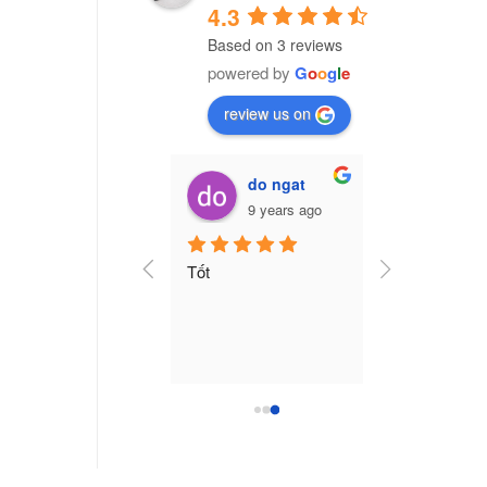
4.3
Based on 3 reviews
powered by
G
o
o
g
l
e
review us on
Vũ Văn Trường (Cú Đêm)
do ngat
7 years ago
9 years ago
ng ty nhựa CPI Việt 
Tốt
am