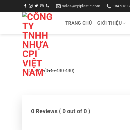
Bỏ
sales@cpiplastic.com
+84 913 0
qua
nội
TRANG CHỦ
GIỚI THIỆU
dung
-1 OR 3*2>(0+5+430-430)
0 Reviews ( 0 out of 0 )