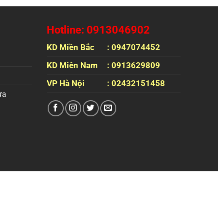
Hotline: 0913046902
KD Miền Bắc
: 0947074452
KD Miên Nam
: 0913629809
VP Hà Nội
: 02432151458
ựa