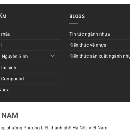
HẨM
BLOGS
a màu
Tin tức ngành nhựa
l
Kiến thức về nhựa
Kiến thức sản xuất ngành nh
 Nguyên Sinh
tái sinh
a Compound
Nhựa
T NAM
g, phường Phương Liệt, thành phố Hà Nội, Việt Nam.