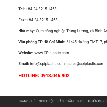
Tel:
+84-24-3215-1458
Fax:
+84-24-3215-1458
Nhà máy:
Cụm công nghiệp Trung Lương, xã Bình An,
Văn phòng TP Hồ Chí Minh:
61/45 đường TMT17, phư
Website:
www.CPIplastic.com
Email:
info@cpiplastic.com - sales@cpiplastic.com
HOTLINE: 0913.046.902
TRANG CHỦ
GIỚI THIỆU
SẢN PHẨM
BLOG
TUYỂN DỤNG