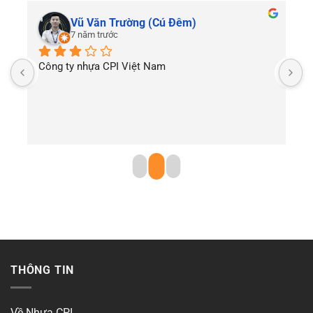
Vũ Văn Trường (Cú Đêm)
7 năm trước
Công ty nhựa CPI Việt Nam
T
THÔNG TIN
Về Nhựa CPI