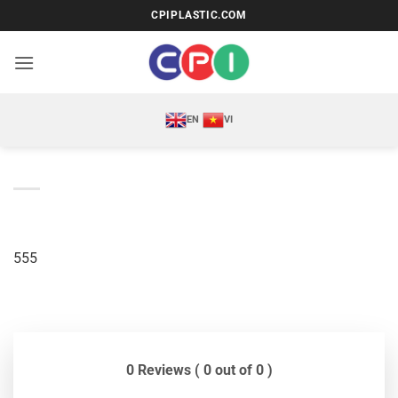
Bỏ
CPIPLASTIC.COM
qua
nội
dung
EN
VI
555
0 Reviews ( 0 out of 0 )