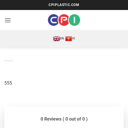
Bỏ
CPIPLASTIC.COM
qua
nội
dung
EN
VI
555
0 Reviews ( 0 out of 0 )