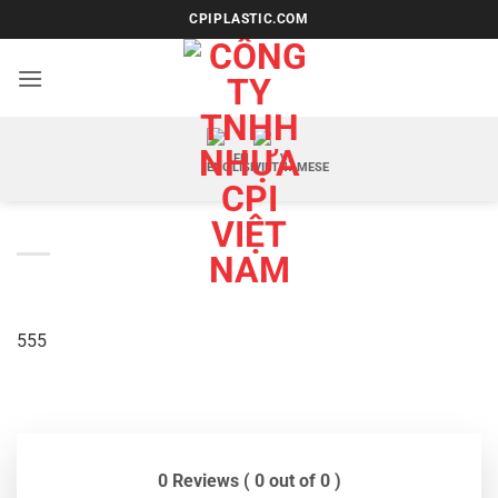
Bỏ
CPIPLASTIC.COM
qua
nội
dung
EN
VI
555
0 Reviews ( 0 out of 0 )