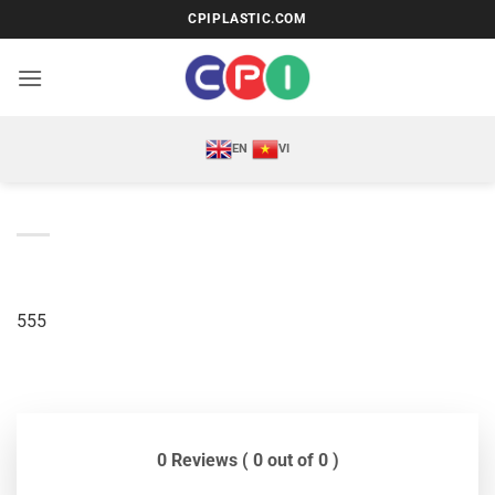
Bỏ
CPIPLASTIC.COM
qua
nội
dung
EN
VI
555
0 Reviews ( 0 out of 0 )