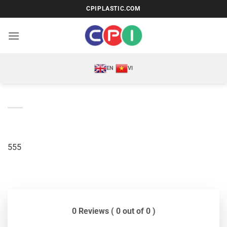
Bỏ
CPIPLASTIC.COM
qua
nội
dung
EN
VI
555
0 Reviews ( 0 out of 0 )