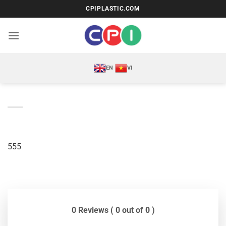
Bỏ
CPIPLASTIC.COM
qua
nội
dung
EN
VI
555
0 Reviews ( 0 out of 0 )