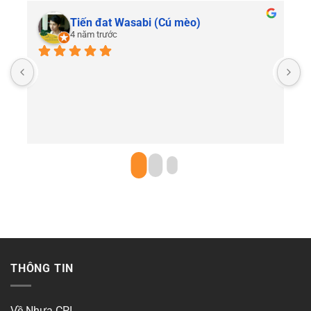
Tiến đat Wasabi (Cú mèo)
4 năm trước
C
THÔNG TIN
Về Nhựa CPI