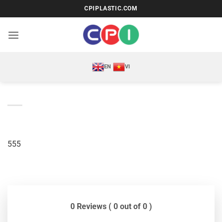
Bỏ
CPIPLASTIC.COM
qua
nội
dung
EN
VI
555
0 Reviews ( 0 out of 0 )