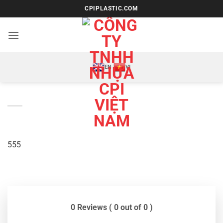
Bỏ
CPIPLASTIC.COM
qua
nội
dung
EN
VI
555
0 Reviews ( 0 out of 0 )