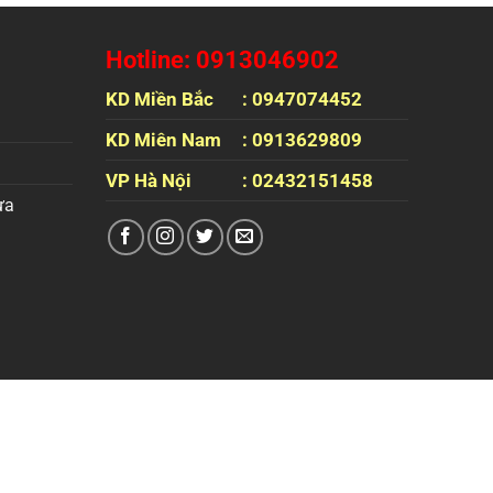
Hotline: 0913046902
KD Miền Bắc
: 0947074452
KD Miên Nam
: 0913629809
VP Hà Nội
: 02432151458
ựa