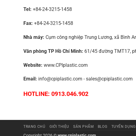
Tel:
+84-24-3215-1458
Fax:
+84-24-3215-1458
Nhà máy:
Cụm công nghiệp Trung Lương, xã Bình An,
Văn phòng TP Hồ Chí Minh:
61/45 đường TMT17, phư
Website:
www.CPIplastic.com
Email:
info@cpiplastic.com - sales@cpiplastic.com
HOTLINE: 0913.046.902
TRANG CHỦ
GIỚI THIỆU
SẢN PHẨM
BLOG
TUYỂN DỤNG
Copyright 2026 ©
www.cpiplastic.com