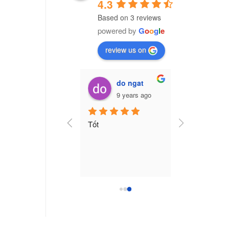
4.3
Based on 3 reviews
powered by
G
o
o
g
l
e
review us on
Vũ Văn Trường (Cú Đêm)
do ngat
7 years ago
9 years ago
ng ty nhựa CPI Việt 
Tốt
am