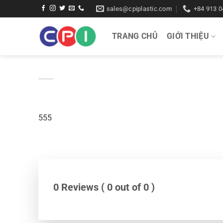
Bỏ
sales@cpiplastic.com
+84 913 0
qua
nội
TRANG CHỦ
GIỚI THIỆU
dung
555
0 Reviews ( 0 out of 0 )