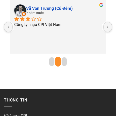
Vũ Văn Trường (Cú Đêm)
7 năm trước
Công ty nhựa CPI Việt Nam
T
THÔNG TIN
Về Nhựa CPI