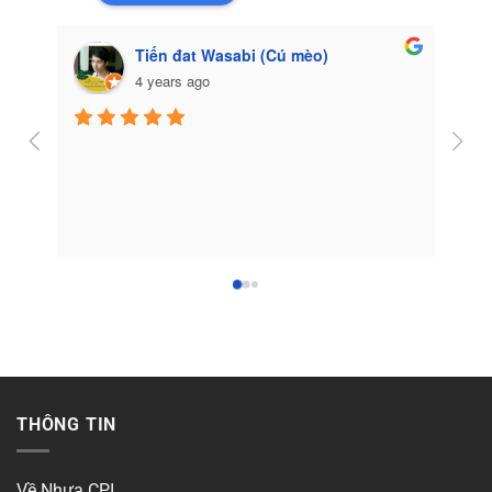
Tiến đat Wasabi (Cú mèo)
4 years ago
Côn
THÔNG TIN
Về Nhựa CPI