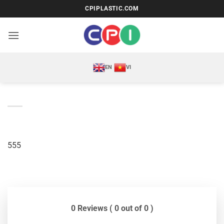
Bỏ
CPIPLASTIC.COM
qua
nội
dung
EN
VI
555
0 Reviews ( 0 out of 0 )