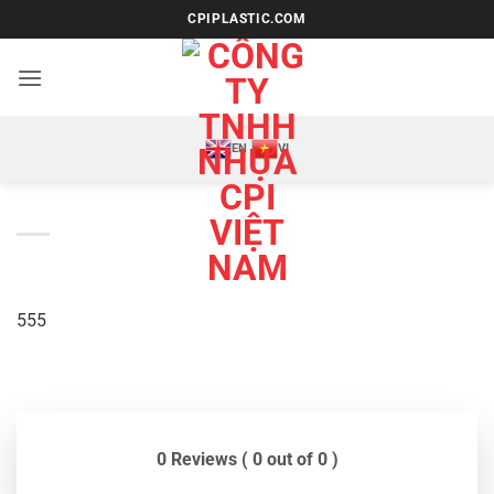
Bỏ
CPIPLASTIC.COM
qua
nội
dung
EN
VI
555
0 Reviews ( 0 out of 0 )