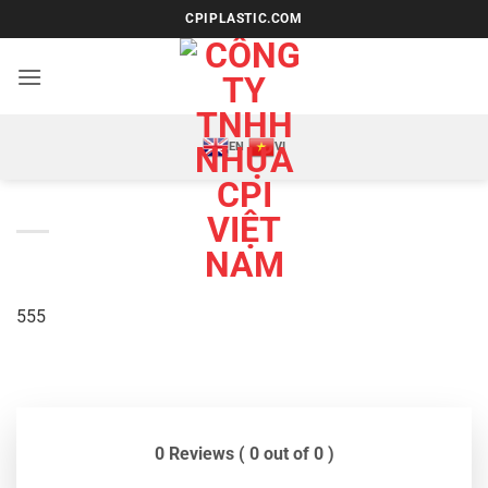
Bỏ
CPIPLASTIC.COM
qua
nội
dung
EN
VI
555
0 Reviews ( 0 out of 0 )