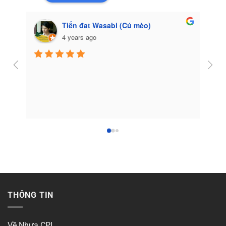
Tiến đat Wasabi (Cú mèo)
4 years ago
Côn
THÔNG TIN
Về Nhựa CPI